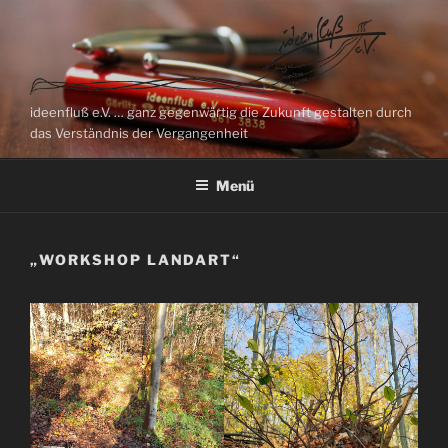
Zum
Inhalt
springen
ideenfluß e.V. … ganz gegenwärtig die Zukunft gestalten durch
das Verständnis der Vergangenheit
Menü
„WORKSHOP LANDART“