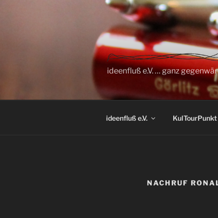
Zum
Inhalt
springen
ideenfluß e.V. … ganz gegenwär
ideenfluß e.V.
KulTourPunkt
NACHRUF RONA