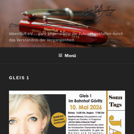
Zum
Inhalt
springen
ideenfluß e.V. … ganz gegenwärtig die Zukunft gestalten durch
das Verständnis der Vergangenheit
Menü
GLEIS 1