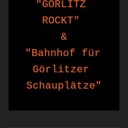
"GÖRLITZ 
ROCKT" 

&

"Bahnhof für 

Görlitzer 
Schauplätze"